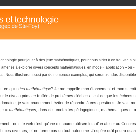
 et technologie
égep de Ste-Foy)
 technologie pour jouer à des jeux mathématiques, pour nous aider à en trouver la ou
re amenés à explorer divers concepts mathématiques, en mode « application » ou « 
e. Nous illustrerons ceci par de nombreux exemples, qui seront rendus disponibles
est-ce qu'un
jeu mathématique
? Je me rappelle mon étonnement et mon sceptic
r le niveau primaire truffée de problèmes d'échecs : est-ce que les échecs
 domaine, je vais prudemment éviter de répondre à ces questions. Je vais m
s jeux
mathématiques,
dans des contextes pédagogiques, mathématiques et al
ment : ce site web n'est qu'une ressource utilisée lors d'un atelier au Congr
bribes diverses, et ne forme pas un tout autonome. J'espère qu'il pourra quan