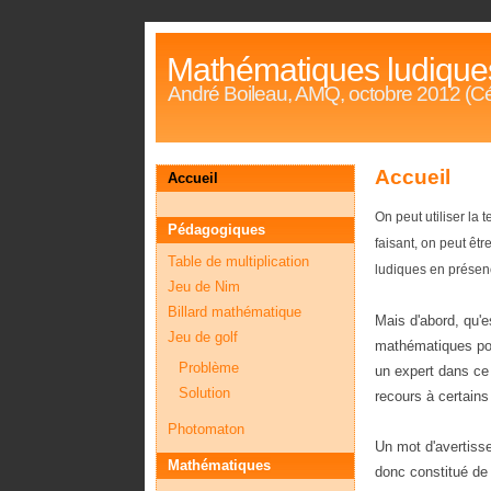
Mathématiques ludiques
André Boileau, AMQ, octobre 2012 (C
Accueil
Accueil
On peut utiliser la
Pédagogiques
faisant, on peut êt
Table de multiplication
ludiques en présenc
Jeu de Nim
Billard mathématique
Mais d'abord, qu'
Jeu de golf
mathématiques pou
Problème
un expert dans ce
Solution
recours à certain
Photomaton
Un mot d'avertisse
Mathématiques
donc constitué de 