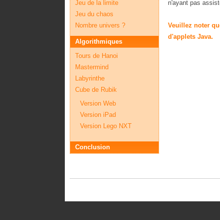
Jeu de la limite
n'ayant pas assisté
Jeu du chaos
Nombre univers ?
Veuillez noter qu
d'applets Java.
Algorithmiques
Tours de Hanoi
Mastermind
Labyrinthe
Cube de Rubik
Version Web
Version iPad
Version Lego NXT
Conclusion