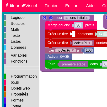
Éditeur p5Visuel
Fichier
Édition
Aide
Co
Logique
pour
actions initiales
Boucles
Marge gauche
pixels
30
Math
Créer un titre
contenant
C
Texte
Listes
Créer un titre
conten
calculPI
▼
Données
fixer
nbDecPi
▼
à
100
Variables
Activer SAGE
Fonctions
Faire
dans
première étape
0
Programmation
p5.js
Objets web
Propriétés
Formes
Tortue