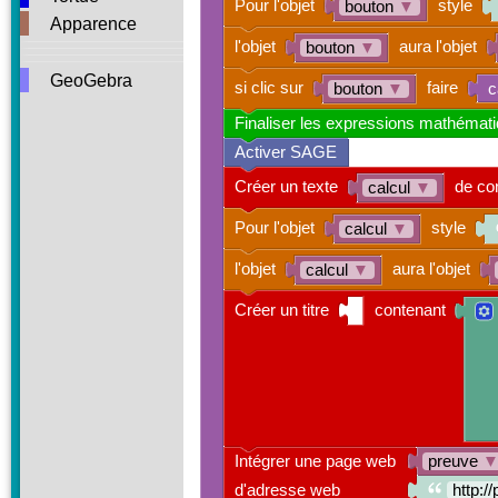
Pour l'objet
style
bouton
▼
Apparence
l'objet
aura l'objet
bouton
▼
GeoGebra
si clic sur
faire
bouton
▼
c
Finaliser les expressions mathémat
Activer SAGE
Créer un texte
de co
calcul
▼
Pour l'objet
style
calcul
▼
l'objet
aura l'objet
calcul
▼
Créer un titre
contenant
Intégrer une page web
preuve
d'adresse web
http: