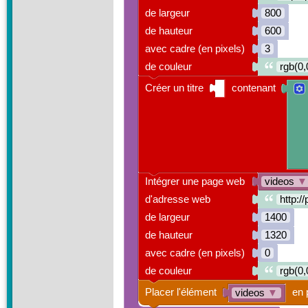
de largeur
800
de hauteur
600
avec cadre (en pixels)
3
de couleur
rgb(0,
Créer un titre
contenant
Intégrer une page web
videos
▼
d'adresse web
http:
de largeur
1400
de hauteur
1320
avec cadre (en pixels)
0
de couleur
rgb(0,
Placer l'élément
en 
videos
▼