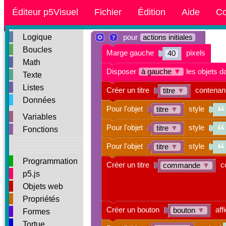
Éditeur p5Visuel
Fichier
Édition
Aide
Co
Logique
pour
actions initiales
Boucles
Marge gauche
pixels
40
Math
Disposer
à gauche
▼
les objets 
Texte
Listes
Créer un titre
contenan
titre
▼
Données
Pour l'objet
style
titre
▼
Variables
Pour l'objet
style
titre
▼
Fonctions
Pour l'objet
style
titre
▼
Programmation
Créer un titre
c
commande
▼
p5.js
Objets web
Propriétés
Créer un bouton
aff
bouton
▼
Formes
Tortue