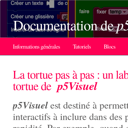
Documentation de
p
Informations générales
Tutoriels
Blocs
La tortue pas à pas : un la
p5Visuel
tortue de
p5Visuel
est destiné à permett
interactifs à inclure dans des 
rapidité. Par exemple, quand o