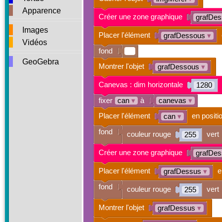
Apparence
Créer une zone graphique
grafDe
Images
Placer l'élément
grafDessous
▾
Vidéos
fond
GeoGebra
Montrer l'objet
grafDessous
▾
Canevas : dim horizontale
1280
fixer
can
▾
à
canevas
▾
Placer l'élément
en positi
can
▾
fond
couleur rouge
vert
255
Créer une zone graphique
grafDe
Placer l'élément
e
grafDessus
▾
fond
couleur rouge
vert
255
Montrer l'objet
grafDessus
▾