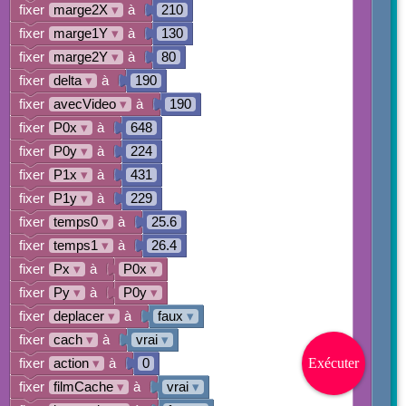
fixer
marge2X
▾
à
210
fixer
marge1Y
▾
à
130
fixer
marge2Y
▾
à
80
fixer
delta
▾
à
190
fixer
avecVideo
▾
à
190
fixer
P0x
▾
à
648
fixer
P0y
▾
à
224
fixer
P1x
▾
à
431
fixer
P1y
▾
à
229
fixer
temps0
▾
à
25.6
fixer
temps1
▾
à
26.4
fixer
Px
▾
à
P0x
▾
fixer
Py
▾
à
P0y
▾
fixer
deplacer
▾
à
faux
▾
fixer
cach
▾
à
vrai
▾
Exécuter
fixer
action
▾
à
0
fixer
filmCache
▾
à
vrai
▾