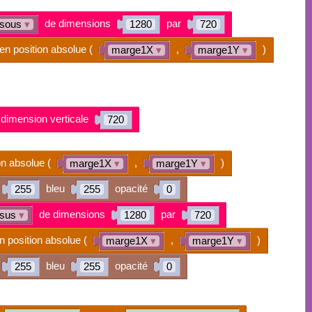
de dimensions
par
ssous
▾
1280
720
en position absolue (
,
)
marge1X
▾
marge1Y
▾
dimension verticale
720
on absolue (
,
)
marge1X
▾
marge1Y
▾
bleu
opacité
255
255
0
de dimensions
par
ssus
▾
1280
720
n position absolue (
,
)
marge1X
▾
marge1Y
▾
bleu
opacité
255
255
0