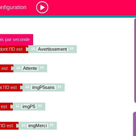
nfiguration
ois par seconde
ont l'ID est
Avertissement
D est
Attente
 l'ID est
imgP5sans
 est
imgP5
'ID est
imgMerci