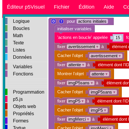
Éditeur p5Visuel
Fichier
Édition
Aide
Co
Logique
pour
actions initiales
Boucles
initialiser variables
Math
'actions en boucle' appelée
f
15
Texte
fixer
avertissement
▾
à
élément d
Listes
Cacher l'objet
avertissement
▾
Données
fixer
attente
▾
à
élément dont l'I
Variables
Montrer l'objet
Fonctions
attente
▾
fixer
imgP5sans
▾
à
élément dont
Cacher l'objet
Programmation
imgP5sans
▾
p5.js
fixer
imgP5
▾
à
élément dont l'ID
Objets web
Cacher l'objet
imgP5
▾
Propriétés
fixer
imgMerci
▾
à
élément dont l
Formes
Tortue
Cacher l'objet
imgMerci
▾