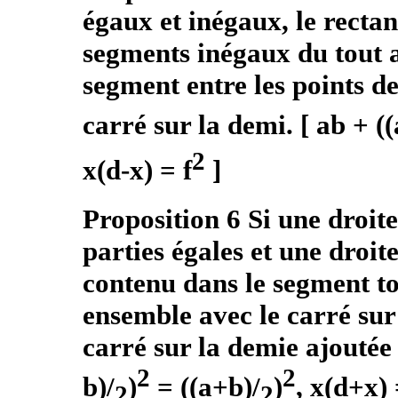
égaux et inégaux, le recta
segments inégaux du tout a
segment entre les points d
carré sur la demi. [ ab + ((
2
x(d-x) = f
]
Proposition 6 Si une droit
parties égales et une droite
contenu dans le segment to
ensemble avec le carré sur
carré sur la demie ajoutée 
2
2
b)/
)
= ((a+b)/
)
, x(d+x) 
2
2