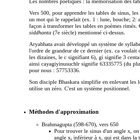
Les nombres poétiques : la mémorisation des tab
Vers 500, pour apprendre les tables de sinus, les
un mot qui le rappelait (ex. 1 : lune, bouche; 2: ai
façon à transformer les tables en poèmes rimés.
siddhanta
(7e siècle) mentionné ci-dessus.
Aryabhata avait développé un système de syllabes 
l'ordre de grandeur de ce dernier (ex. ca voulait d
les dizaines, le c signifiant 6), gi signifie 3 centa
ainsi cayagiyinusuchlr signifie 63335775 (du plus
pour nous : 57753336.
Son disciple Bhaskara simplifie en enlevant les le
utilise un zéro. C'est un système positionnel.
Méthodes d'approximation
Brahmagupta (598-670), vers 650
Pour trouver le sinus d'un angle x, on
angle x
inférieur à x, qui est dans la 
i