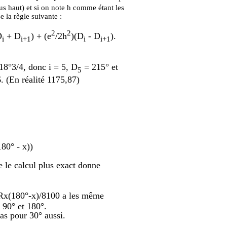
lus haut) et si on note h comme étant les
e la règle suivante :
2
2
D
+ D
) + (e
/2h
)(D
- D
).
i
i+1
i
i+1
18°3/4, donc i = 5, D
= 215° et
5
. (En réalité 1175,87)
80° - x))
e le calcul plus exact donne
 Rx(180°-x)/8100 a les même
 90° et 180°.
cas pour 30° aussi.