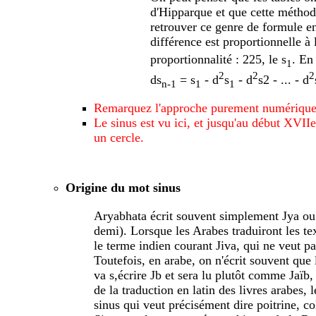
d'Hipparque et que cette méthod
retrouver ce genre de formule e
différence est proportionnelle à 
proportionnalité : 225, le
s
. En 
1
2
2
2
ds
=
s
- d
s
- d
s2 - ... - d
n-1
1
1
Remarquez l'approche purement numériqu
Le sinus est vu ici, et jusqu'au début XVI
un cercle.
Origine du mot sinus
Aryabhata écrit souvent simplement Jya ou 
demi). Lorsque les Arabes traduiront les tex
le terme indien courant Jiva, qui ne veut par
Toutefois, en arabe, on n'écrit souvent que
va s,écrire Jb et sera lu plutôt comme Jaïb, 
de la traduction en latin des livres arabes,
sinus qui veut précisément dire poitrine, c