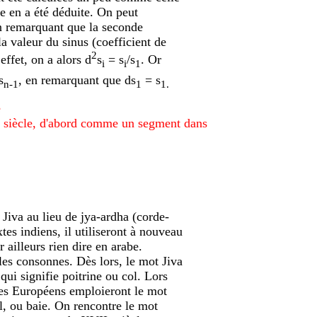
e en a été déduite. On peut
n remarquant que la seconde
la valeur du sinus (coefficient de
2
effet, on a alors d
s
=
s
/
s
. Or
i
i
1
s
, en remarquant que ds
=
s
n-1
1
1.
e
Ie siècle, d'abord comme un segment dans
Jiva au lieu de jya-ardha (corde-
tes indiens, il utiliseront à nouveau
 ailleurs rien dire en arabe.
 les consonnes. Dès lors, le mot Jiva
qui signifie poitrine ou col. Lors
 les Européens emploieront le mot
ol, ou baie. On rencontre le mot