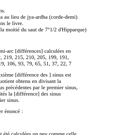
ns.
va au lieu de jya-ardha (corde-demi)
s le livre.
 (la moitié du saut de 7°1/2 d'Hipparque)
i-arc [différences] calculées en
2, 219, 215, 210, 205, 199, 191,
9, 106, 93, 79, 65, 51, 37, 22, 7
ième [différence des ] sinus est
uotient obtenu en divisant la
us précédentes par le premier sinus,
és la [différence] des sinus
er sinus.
er énoncé :
nt été calculées un peu comme celle