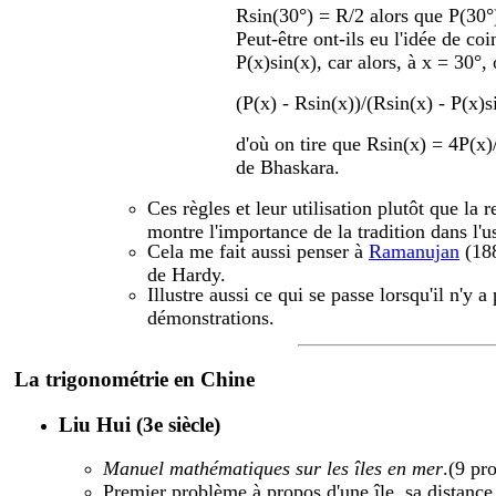
Rsin(30°) = R/2 alors que P(30°
Peut-être ont-ils eu l'idée de coi
P(x)sin(x), car alors, à x = 30°,
(P(x) - Rsin(x))/(Rsin(x) - P(x)s
d'où on tire que Rsin(x) = 4P(x)/
de Bhaskara.
Ces règles et leur utilisation plutôt que la 
montre l'importance de la tradition dans l'
Cela me fait aussi penser à
Ramanujan
(188
de Hardy.
Illustre aussi ce qui se passe lorsqu'il n'y
démonstrations.
La trigonométrie en Chine
Liu Hui (3e siècle)
Manuel mathématiques sur les îles en mer
.(9 pr
Premier problème à propos d'une île, sa distance