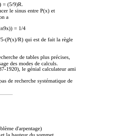
) = (5/9)R.
ncer le sinus entre P(x) et
 on a
in9x)) = 1/4
5-(P(x)/R) qui est de fait la règle
recherche de tables plus précises,
usage des modes de calculs.
7-1920), le génial calculateur ami
 a pas de recherche systématique de
oblème d'arpentage)
 et la hauteur du sommet.