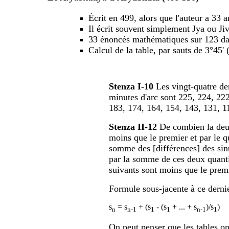
Écrit en 499, alors que l'auteur a 33 a
Il écrit souvent simplement Jya ou Ji
33 énoncés mathématiques sur 123 dan
Calcul de la table, par sauts de 3°45'
Stenza I-10
Les vingt-quatre dem
minutes d'arc sont 225, 224, 22
183, 174, 164, 154, 143, 131, 11
Stenza II-12
De combien la deux
moins que le premier et par le q
somme des [différences] des sin
par la somme de ces deux quantit
suivants sont moins que le premi
Formule sous-jacente à ce derni
s
= s
+ (s
- (s
+ ... + s
)/s
)
n
n-1
1
1
n-1
1
On peut penser que les tables o