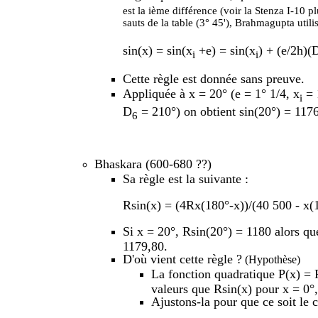
est la ième différence (voir la Stenza I-10 p
sauts de la table (3° 45'), Brahmagupta utilis
sin(x) = sin(x
+e) = sin(x
) + (e/2h)(
i
i
Cette règle est donnée sans preuve.
Appliquée à x = 20° (e = 1° 1/4, x
= 
i
D
= 210°) on obtient sin(20°) = 1176
6
Bhaskara (600-680 ??)
Sa règle est la suivante :
Rsin(x) = (4Rx(180°-x))/(40 500 - x(1
Si x = 20°, Rsin(20°) = 1180 alors qu
1179,80.
D'où vient cette règle ?
(Hypothèse)
La fonction quadratique P(x) =
valeurs que Rsin(x) pour x = 0°,
Ajustons-la
pour que ce soit le 