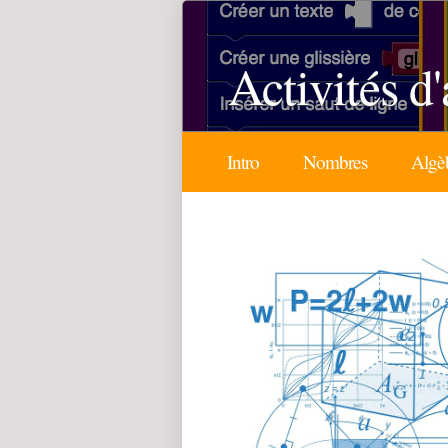
Activités d
Intro
Nombres
Algè