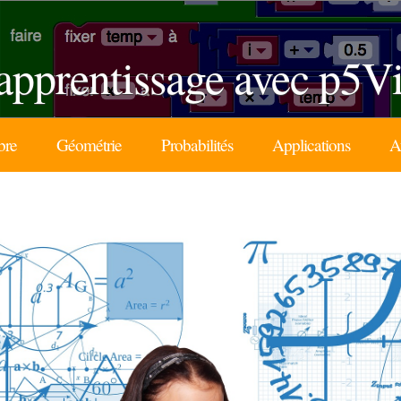
'apprentissage avec p5V
bre
Géométrie
Probabilités
Applications
A