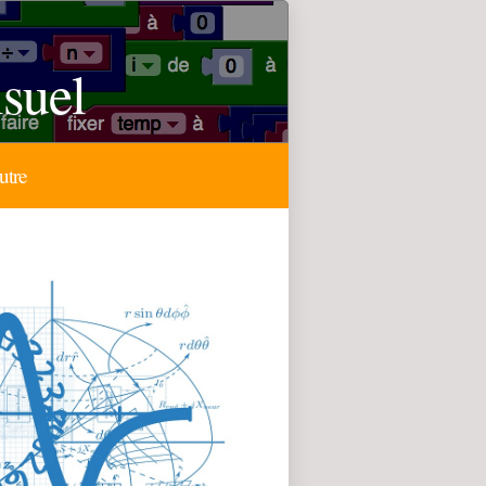
isuel
utre