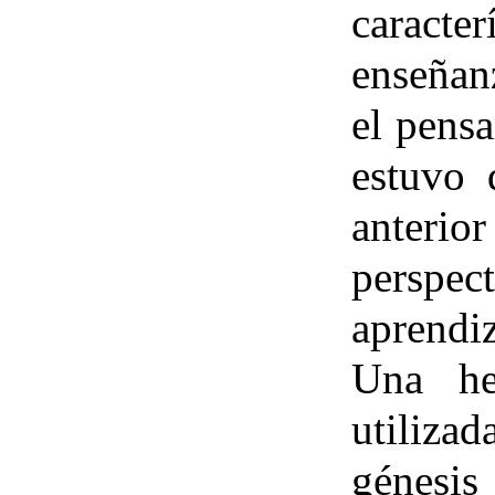
caract
enseñan
el pensa
estuvo 
anteri
perspect
aprendiz
Una her
utilizad
génesis