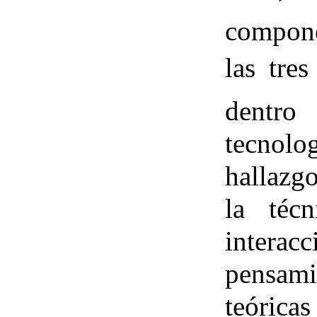
compone
las tres
dentr
tecnolo
hallazg
la téc
interacc
pensami
teóricas