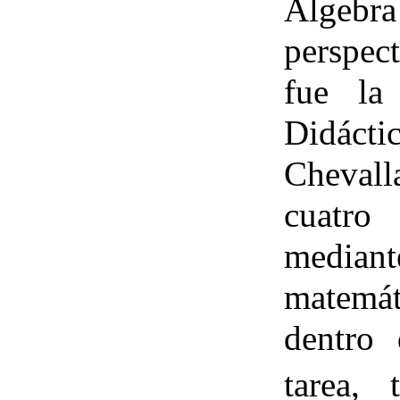
Álgebr
perspec
fue la
Didác
Cheval
cuatro
median
matemát
dentro 
tarea, 