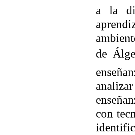
a la di
aprend
ambient
de Álge
enseña
analizar
enseñanz
con tec
identif