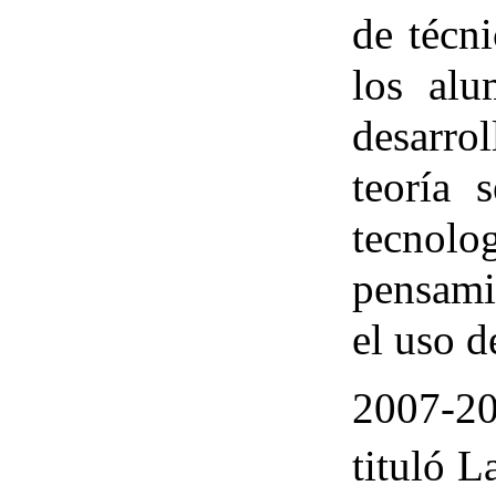
de técn
los alu
desarro
teoría 
tecnol
pensami
el uso d
2007-20
tituló 