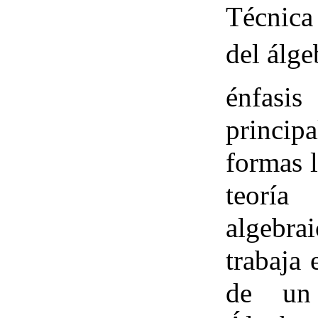
Técnica 
del álge
énfasi
princip
formas l
teoría
algebra
trabaja
de un 