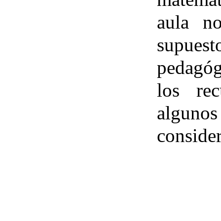
aula n
supue
pedagóg
los re
alguno
consider