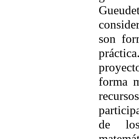
Gueudet
conside
son for
práctica
proyect
forma m
recursos
partici
de los
matemáti