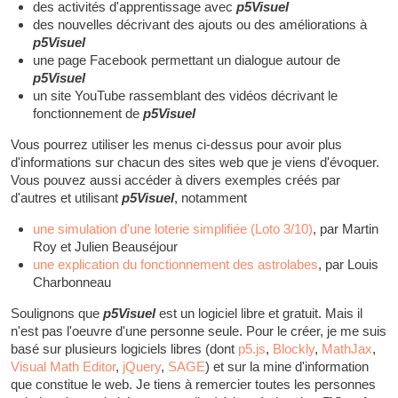
des activités d'apprentissage avec
p5Visuel
des nouvelles décrivant des ajouts ou des améliorations à
p5Visuel
une page Facebook permettant un dialogue autour de
p5Visuel
un site YouTube rassemblant des vidéos décrivant le
fonctionnement de
p5Visuel
Vous pourrez utiliser les menus ci-dessus pour avoir plus
d'informations sur chacun des sites web que je viens d'évoquer.
Vous pouvez aussi accéder à divers exemples créés par
d'autres et utilisant
p5Visuel
, notamment
une simulation d'une loterie simplifiée (Loto 3/10)
, par Martin
Roy et Julien Beauséjour
une explication du fonctionnement des astrolabes
, par Louis
Charbonneau
Soulignons que
p5Visuel
est un logiciel libre et gratuit. Mais il
n'est pas l'oeuvre d'une personne seule. Pour le créer, je me suis
basé sur plusieurs logiciels libres (dont
p5.js
,
Blockly
,
MathJax
,
Visual Math Editor
,
jQuery
,
SAGE
) et sur la mine d'information
que constitue le web. Je tiens à remercier toutes les personnes