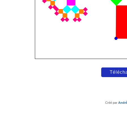
Télécha
Créé par
André