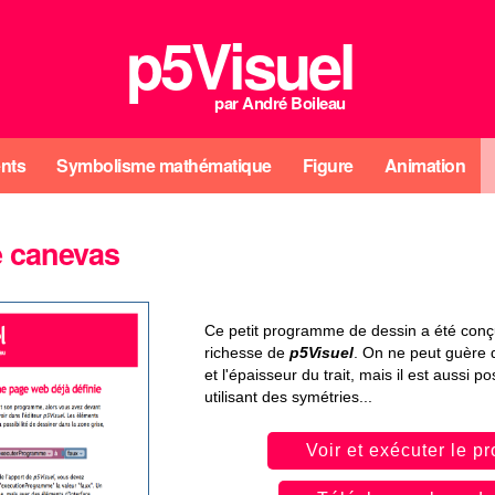
p5Visuel
par
André Boileau
nts
Symbolisme mathématique
Figure
Animation
e canevas
Ce petit programme de dessin a été conçu 
richesse de
p5Visuel
. On ne peut guère 
et l'épaisseur du trait, mais il est aussi p
utilisant des symétries...
Voir et exécuter le 