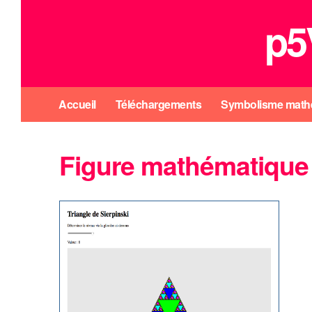
p5
Accueil
Téléchargements
Symbolisme math
Figure mathématique 