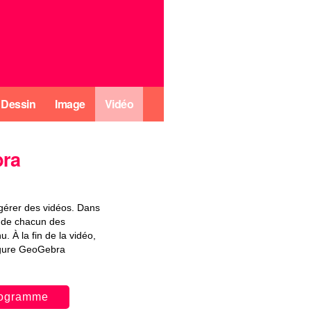
Dessin
Image
Vidéo
bra
 gérer des vidéos. Dans
t de chacun des
. À la fin de la vidéo,
 figure GeoGebra
programme