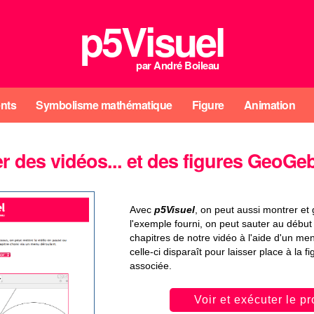
p5Visuel
par
André Boileau
nts
Symbolisme mathématique
Figure
Animation
er des vidéos... et des figures GeoGe
Avec
p5Visuel
, on peut aussi montrer et
l'exemple fourni, on peut sauter au débu
chapitres de notre vidéo à l'aide d'un menu
celle-ci disparaît pour laisser place à la
associée.
Voir et exécuter le 