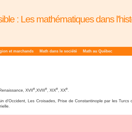
sible : Les mathématiques dans l'hist
igion et marchands
Math dans le société
Math au Québec
e
e
e
e
Renaissance, XVII
,XVIII
, XIX
, XX
.
in d'Occident, Les Croisades, Prise de Constantinople par les Turcs 
ielle.