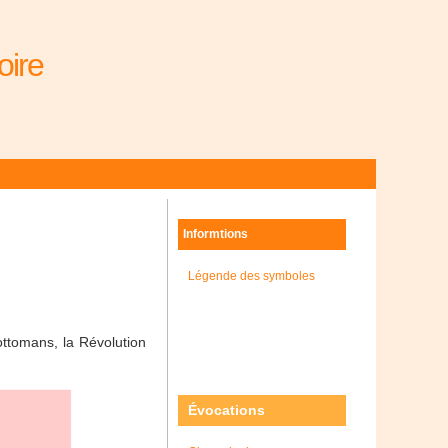
oire
Informtions
Légende des symboles
ottomans, la Révolution
Évocations