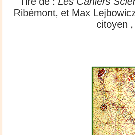
Tiré de :
Les Cahiers Scie
Ribémont, et Max Lejbowic
citoyen ,