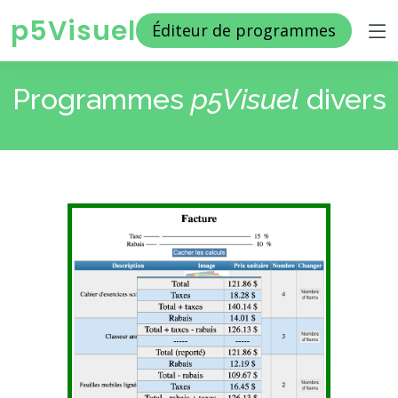
p5Visuel
Éditeur de programmes
Programmes
p5Visuel
divers