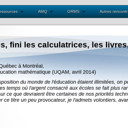
essources
AMQ
GRMS
Autres rencont
s, fini les calculatrices, les livre
u Québec à Montréal,
éducation mathématique (UQAM, avril 2014)
position du monde de l'éducation étaient illimitées, on p
es temps où l'argent consacré aux écoles se fait plus rar
 sur ce que devraient être certaines de nos priorités te
r ce titre un peu provocateur, je l'admets volontiers, ava