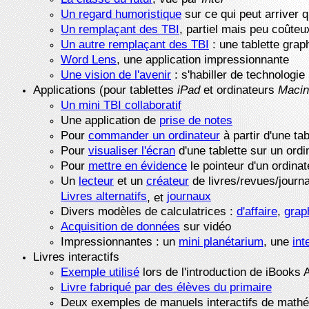
Un regard humoristique
sur ce qui peut arriver 
Un remplaçant des TBI
, partiel mais peu coûteu
Un autre remplaçant des TBI
: une tablette grap
Word Lens
, une application impressionnante
Une vision de l'avenir
: s'habiller de technologi
Applications (pour tablettes
iPad
et ordinateurs
Macin
Un mini TBI collaboratif
Une application de
prise de notes
Pour
commander un ordinateur
à partir d'une tab
Pour
visualiser l'écran
d'une tablette sur un ordi
Pour
mettre en évidence
le pointeur d'un ordinat
Un
lecteur
et un
créateur
de livres/revues/journ
Livres alternatifs
journaux
, et
Divers modèles de calculatrices :
d'affaire
,
grap
Acquisition de données
sur vidéo
Impressionnantes : un
mini planétarium
, une
int
Livres interactifs
Exemple utilisé
lors de l'introduction de iBooks 
Livre fabriqué par des élèves du primaire
Deux exemples de manuels interactifs de math