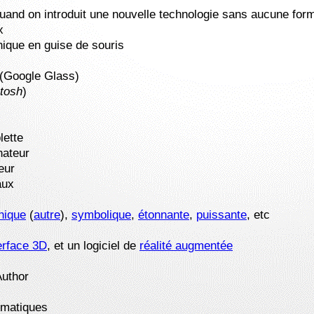
quand on introduit une nouvelle technologie sans aucune for
x
hique en guise de souris
e (Google Glass)
tosh
)
lette
nateur
eur
aux
hique
(
autre
),
symbolique
,
étonnante
,
puissante
, etc
erface 3D
, et un logiciel de
réalité augmentée
Author
ématiques