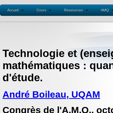
Accueil
Cours
Ressources
AMQ
Technologie et (ense
mathématiques : quand 
d'étude.
André Boileau, UQAM
Congrès de l'A.M.Q., oc