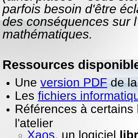
parfois besoin d'être écl
des conséquences sur l
mathématiques.
Ressources disponibl
Une
version PDF
de la
Les
fichiers informatiq
Références à certains l
l'atelier
Xaos
, un logiciel
lib