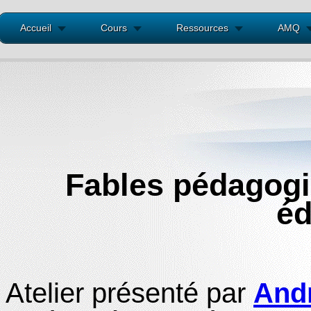
Accueil
Cours
Ressources
AMQ
Fables pédagogiq
éd
Atelier présenté par
Andr