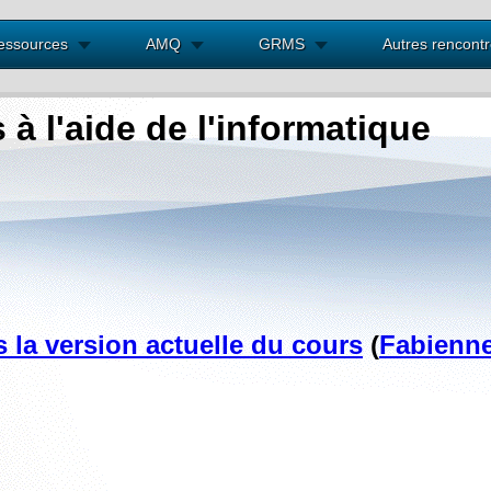
essources
AMQ
GRMS
Autres rencont
à l'aide de l'informatique
 l
a
version actuelle du cours
(
Fabienn