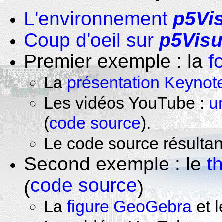
L'environnement
p5Vi
Coup d'oeil sur
p5Visu
Premier exemple : la
f
La
présentation Keynot
Les vidéos YouTube :
u
(
code source
).
Le code source résulta
Second exemple : le
t
code source
(
)
La
figure GeoGebra
et 