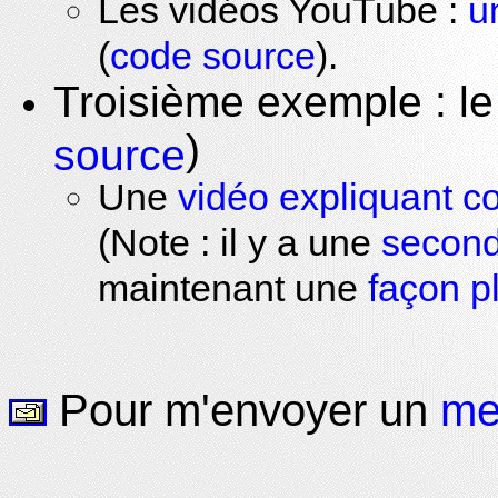
Les vidéos YouTube :
u
(
code source
).
Troisième exemple : l
)
source
Une
vidéo expliquant 
(Note : il y a une
second
maintenant une
façon p
Pour m'envoyer un
me