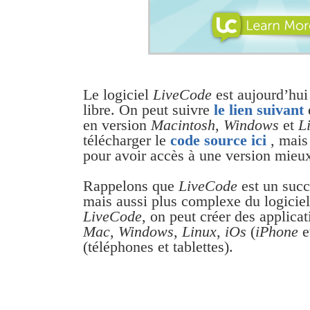
Le logiciel
LiveCode
est aujourd’hui
libre. On peut suivre
le lien suivant
e
en version
Macintosh
,
Windows
et
L
télécharger le
code source ici
, mais 
pour avoir accès à une version mieux
Rappelons que
LiveCode
est un succ
mais aussi plus complexe du logicie
LiveCode
, on peut créer des applica
Mac
,
Windows
,
Linux
,
iOs
(
iPhone
e
(téléphones et tablettes).