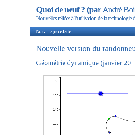
Quoi de neuf ? (par
André Boi
Nouvelles reliées à l’utilisation de la technolog
Nouvelle précédente
Nou
Nouvelle version du randonne
Géométrie dynamique (janvier 201
Conic
Conic
Segment
Segment
Segment
Conic
Conic
Conic
Locus
Conic
Conic
Conic
Conic
Conic
A
c
e
f
i
j
k
l
lieu1
m
p
q
r
s
subscript
2