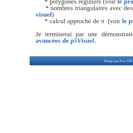
* polygones réguliers (voir
le pr
* nombres triangulaires avec dess
visuel
)
* calcul approché de π (voir
le 
Je terminerai par une démonstra
avancées de
p5Visuel
.
Design par
Free CSS 