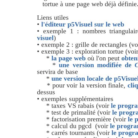
tortue à une page web déjà définie
Liens utiles
•
l'éditeur p5Visuel sur le web
• exemple 1 : nombres triangulai
visuel
)
• exemple 2 : grille de rectangles (v
• exemple 3 : exploration tortue (voi
*
la page web
où l'on peut
obten
*
une version modifiée de
C
servira de base
*
une version locale de p5Visue
* pour voir la version finale,
cli
dessus
• exemples supplémentaires
* taxes VS rabais (voir
le progr
* test de primalité (voir
le progr
* factorisation première (voir
le 
* calcul du pgcd (voir
le progr
* carrés tournants (voir
le progr